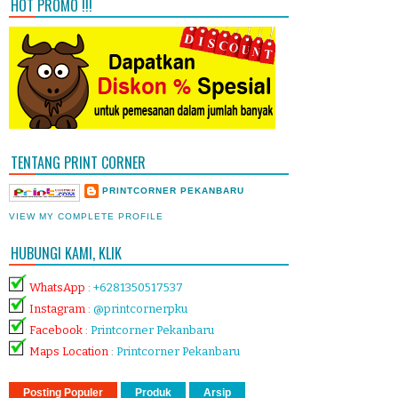
HOT PROMO !!!
TENTANG PRINT CORNER
PRINTCORNER PEKANBARU
VIEW MY COMPLETE PROFILE
HUBUNGI KAMI, KLIK
WhatsApp
:
+6281350517537
Instagram
:
@printcornerpku
Facebook
:
Printcorner Pekanbaru
Maps Location
:
Printcorner Pekanbaru
Posting Populer
Produk
Arsip