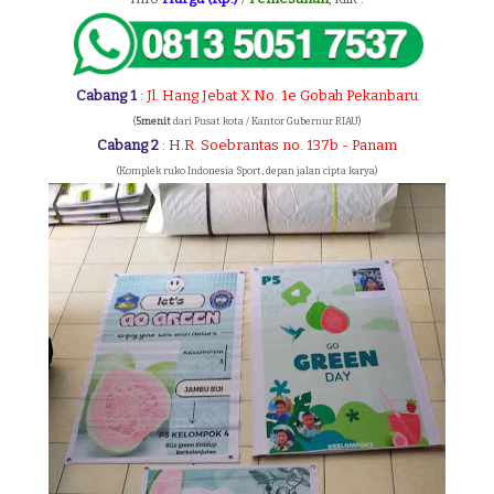
Cabang 1
:
Jl. Hang Jebat X No. 1e Gobah Pekanbaru
(
5menit
dari Pusat kota / Kantor Gubernur RIAU)
Cabang 2
:
H.R. Soebrantas no. 137b - Panam
(Komplek ruko Indonesia Sport, depan jalan cipta karya)