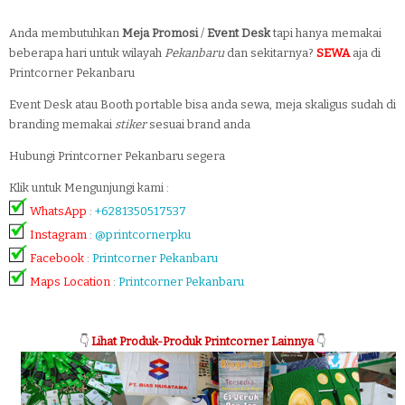
Anda membutuhkan
Meja Promosi
/
Event Desk
tapi hanya memakai
beberapa hari untuk wilayah
Pekanbaru
dan sekitarnya?
SEWA
aja di
Printcorner Pekanbaru
Event Desk atau Booth portable bisa anda sewa, meja skaligus sudah di
branding memakai
stiker
sesuai brand anda
Hubungi Printcorner Pekanbaru segera
Klik untuk Mengunjungi kami :
WhatsApp
:
+6281350517537
Instagram
:
@printcornerpku
Facebook
:
Printcorner Pekanbaru
Maps Location
:
Printcorner Pekanbaru
👇
Lihat Produk-Produk Printcorner Lainnya
👇