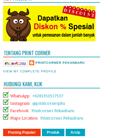
TENTANG PRINT CORNER
PRINTCORNER PEKANBARU
VIEW MY COMPLETE PROFILE
HUBUNGI KAMI, KLIK
WhatsApp
:
+6281350517537
Instagram
:
@printcornerpku
Facebook
:
Printcorner Pekanbaru
Maps Location
:
Printcorner Pekanbaru
Posting Populer
Produk
Arsip