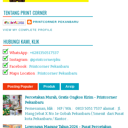
TENTANG PRINT CORNER
PRINTCORNER PEKANBARU
VIEW MY COMPLETE PROFILE
HUBUNGI KAMI, KLIK
WhatsApp
:
+6281350517537
Instagram
:
@printcornerpku
Facebook
:
Printcorner Pekanbaru
Maps Location
:
Printcorner Pekanbaru
Posting Populer
Produk
Arsip
Percetakan Murah, Gratis Ongkos Kirim - Printcorner
Pekanbaru
Pemesanan, klik : HP / WA : 0813 5051 7537 alamat : Jl.
Hang Jebat X No.1e Gobah Pekanbaru ( 5menit dari Pusat
kota Pekanbaru / Kantor...
Lowongan Magang Tahun 2026 - Pusat Percetakan