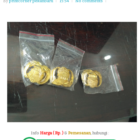
By
printcorner pekanbaru
15:54
No comments
Info
Harga ( Rp. )
&
Pemesanan
, hubungi :