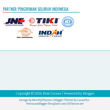
PARTNER PENGIRIMAN SELURUH INDONESIA
Copyright ©
2026
Print Corner
| Powered by
Blogger
Design by
NewWpThemes
| Blogger Theme by
Lasantha
-
PremiumBloggerTemplates.com
|
BTheme.net