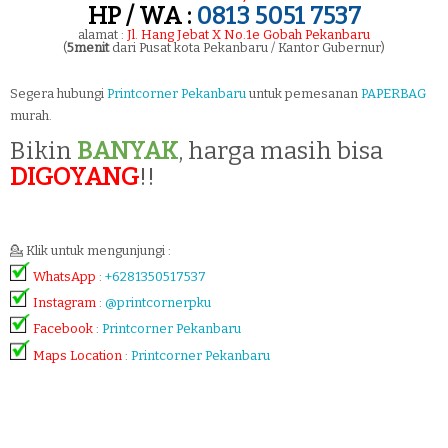
HP / WA :
0813 5051 7537
alamat :
Jl. Hang Jebat X No.1e Gobah Pekanbaru
(
5menit
dari Pusat kota Pekanbaru / Kantor Gubernur)
Segera hubungi
Printcorner Pekanbaru
untuk pemesanan
PAPERBAG
murah.
Bikin
BANYAK
, harga masih bisa
DIGOYANG
!!
💁 Klik untuk mengunjungi :
WhatsApp
:
+6281350517537
Instagram
:
@printcornerpku
Facebook
:
Printcorner Pekanbaru
Maps Location
:
Printcorner Pekanbaru