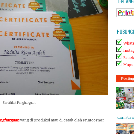
TENTANG
HUBUNGI 
What
Insta
Face
Maps 
Posting
Sertifikat Penghargaan
dari Pusat
Penghargaan
yang di produksi atau di cetak oleh Printcorner