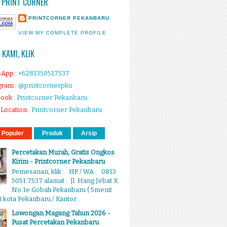
 PRINT CORNER
PRINTCORNER PEKANBARU
VIEW MY COMPLETE PROFILE
KAMI, KLIK
sApp
:
+6281350517537
gram
:
@printcornerpku
book
:
Printcorner Pekanbaru
Location
:
Printcorner Pekanbaru
 Populer
Produk
Arsip
Percetakan Murah, Gratis Ongkos
Kirim - Printcorner Pekanbaru
Pemesanan, klik : HP / WA : 0813
5051 7537 alamat : Jl. Hang Jebat X
No.1e Gobah Pekanbaru ( 5menit
 kota Pekanbaru / Kantor...
Lowongan Magang Tahun 2026 -
Pusat Percetakan Pekanbaru