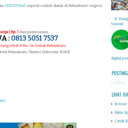
tan
SERTIFIKAT
seperti contoh diatas di Pekanbaru? segera
: Jl. Han
5menit...
arga ( Rp. )
dan pemesanan,
A :
0813 5051 7537
. Hang Jebat X No. 1e Gobah Pekanbaru
 kota Pekanbaru / Kantor Gubernur RIAU)
digital pr
POSTING
Loading...
LIHAT JU
aru
Brosur
Bikin S
Cetak K