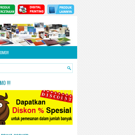
OMO!!
O !!!