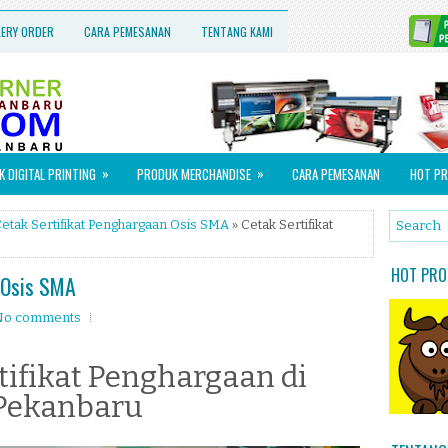
LERY ORDER
CARA PEMESANAN
TENTANG KAMI
»
»
 DIGITAL PRINTING
PRODUK MERCHANDISE
CARA PEMESANAN
HOT PR
etak Sertifikat Penghargaan Osis SMA
» Cetak Sertifikat
HOT PROM
 Osis SMA
No comments
tifikat Penghargaan di
Pekanbaru