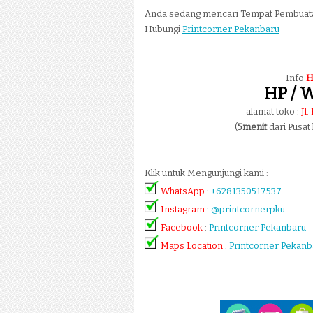
Anda sedang mencari Tempat Pembua
Hubungi
Printcorner Pekanbaru
Info
H
HP / W
alamat toko :
Jl
(
5menit
dari Pusat
Klik untuk Mengunjungi kami :
WhatsApp
:
+6281350517537
Instagram
:
@printcornerpku
Facebook
:
Printcorner Pekanbaru
Maps Location
:
Printcorner Pekanb