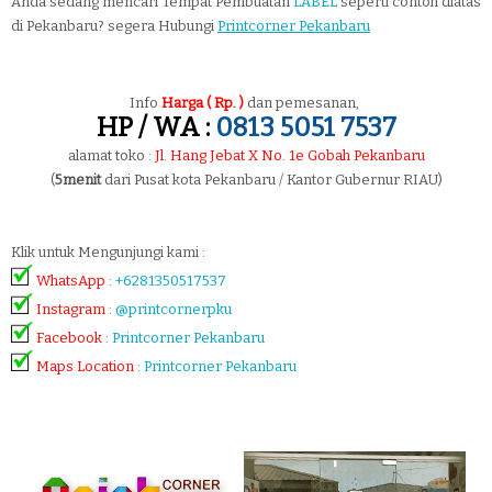
Anda sedang mencari Tempat Pembuatan
LABEL
seperti contoh diatas
di Pekanbaru? segera Hubungi
Printcorner Pekanbaru
Info
Harga ( Rp. )
dan pemesanan,
HP / WA :
0813 5051 7537
alamat toko :
Jl. Hang Jebat X No. 1e Gobah Pekanbaru
(
5menit
dari Pusat kota Pekanbaru / Kantor Gubernur RIAU)
Klik untuk Mengunjungi kami :
WhatsApp
:
+6281350517537
Instagram
:
@printcornerpku
Facebook
:
Printcorner Pekanbaru
Maps Location
:
Printcorner Pekanbaru