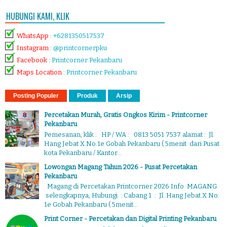
HUBUNGI KAMI, KLIK
WhatsApp
:
+6281350517537
Instagram
:
@printcornerpku
Facebook
:
Printcorner Pekanbaru
Maps Location
:
Printcorner Pekanbaru
Posting Populer
Produk
Arsip
Percetakan Murah, Gratis Ongkos Kirim - Printcorner
Pekanbaru
Pemesanan, klik : HP / WA : 0813 5051 7537 alamat : Jl.
Hang Jebat X No.1e Gobah Pekanbaru ( 5menit dari Pusat
kota Pekanbaru / Kantor...
Lowongan Magang Tahun 2026 - Pusat Percetakan
Pekanbaru
Magang di Percetakan Printcorner 2026 Info MAGANG
selengkapnya, Hubungi : Cabang 1 : Jl. Hang Jebat X No.
1e Gobah Pekanbaru ( 5menit...
Print Corner - Percetakan dan Digital Printing Pekanbaru