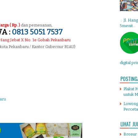
: Jl. Han
arga ( Rp. )
dan pemesanan,
5menit...
A :
0813 5051 7537
. Hang Jebat X No. 1e Gobah Pekanbaru
 kota Pekanbaru / Kantor Gubernur RIAU)
digital pr
POSTING
Plakat 
untuk M
aru
Lowong
Percet
LIHAT JU
Brosur