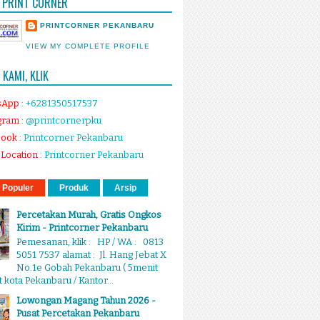
 PRINT CORNER
PRINTCORNER PEKANBARU
VIEW MY COMPLETE PROFILE
KAMI, KLIK
sApp
:
+6281350517537
gram
:
@printcornerpku
book
:
Printcorner Pekanbaru
Location
:
Printcorner Pekanbaru
 Populer
Produk
Arsip
Percetakan Murah, Gratis Ongkos
Kirim - Printcorner Pekanbaru
Pemesanan, klik : HP / WA : 0813
5051 7537 alamat : Jl. Hang Jebat X
No.1e Gobah Pekanbaru ( 5menit
 kota Pekanbaru / Kantor...
Lowongan Magang Tahun 2026 -
Pusat Percetakan Pekanbaru