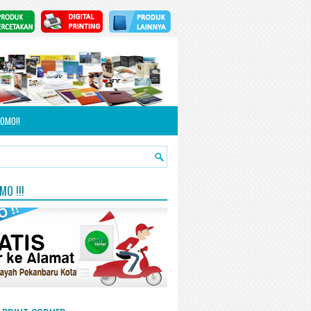
OMO!!
O !!!