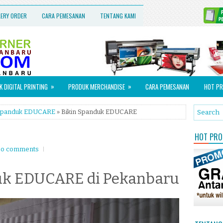
LERY ORDER
CARA PEMESANAN
TENTANG KAMI
»
»
 DIGITAL PRINTING
PRODUK MERCHANDISE
CARA PEMESANAN
HOT PR
panduk EDUCARE
» Bikin Spanduk EDUCARE
HOT PROM
o comments
uk EDUCARE di Pekanbaru