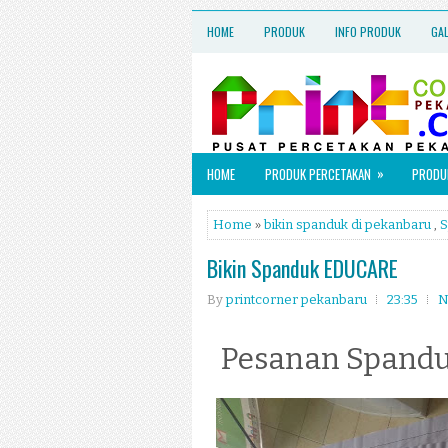
HOME
PRODUK
INFO PRODUK
GA
»
HOME
PRODUK PERCETAKAN
PRODUK
Home
»
bikin spanduk di pekanbaru
,
S
Bikin Spanduk EDUCARE
By
printcorner pekanbaru
23:35
N
Pesanan Spand