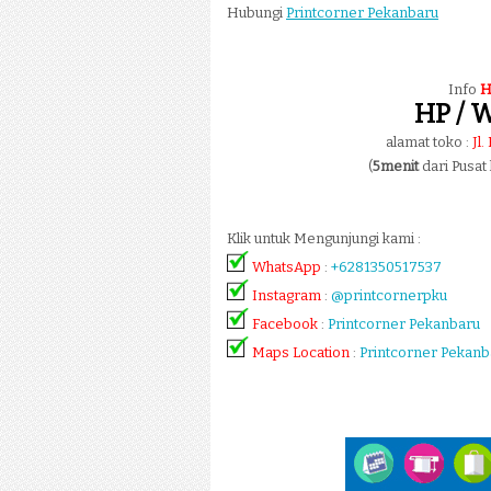
Hubungi
Printcorner Pekanbaru
Info
H
HP / W
alamat toko :
Jl
(
5menit
dari Pusat
Klik untuk Mengunjungi kami :
WhatsApp
:
+6281350517537
Instagram
:
@printcornerpku
Facebook
:
Printcorner Pekanbaru
Maps Location
:
Printcorner Pekanb