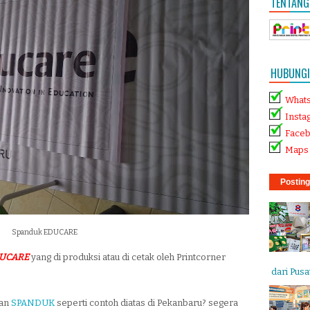
TENTANG
HUBUNGI 
What
Insta
Face
Maps 
Posting
Spanduk EDUCARE
DUCARE
yang di produksi atau di cetak oleh Printcorner
dari Pusat
tan
SPANDUK
seperti contoh diatas di Pekanbaru? segera