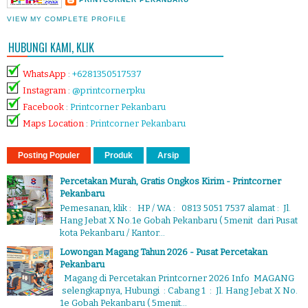
VIEW MY COMPLETE PROFILE
HUBUNGI KAMI, KLIK
WhatsApp
:
+6281350517537
Instagram
:
@printcornerpku
Facebook
:
Printcorner Pekanbaru
Maps Location
:
Printcorner Pekanbaru
Posting Populer
Produk
Arsip
Percetakan Murah, Gratis Ongkos Kirim - Printcorner
Pekanbaru
Pemesanan, klik : HP / WA : 0813 5051 7537 alamat : Jl.
Hang Jebat X No.1e Gobah Pekanbaru ( 5menit dari Pusat
kota Pekanbaru / Kantor...
Lowongan Magang Tahun 2026 - Pusat Percetakan
Pekanbaru
Magang di Percetakan Printcorner 2026 Info MAGANG
selengkapnya, Hubungi : Cabang 1 : Jl. Hang Jebat X No.
1e Gobah Pekanbaru ( 5menit...