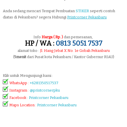
Anda sedang mencari Tempat Pembuatan
STIKER
seperti contoh
diatas di Pekanbaru? segera Hubungi
Printcorner Pekanbaru
Info
Harga ( Rp. )
dan pemesanan,
HP / WA :
0813 5051 7537
alamat toko :
Jl. Hang Jebat X No. 1e Gobah Pekanbaru
(
5menit
dari Pusat kota Pekanbaru / Kantor Gubernur RIAU)
Klik untuk Mengunjungi kami :
WhatsApp
:
+6281350517537
Instagram
:
@printcornerpku
Facebook
:
Printcorner Pekanbaru
Maps Location
:
Printcorner Pekanbaru