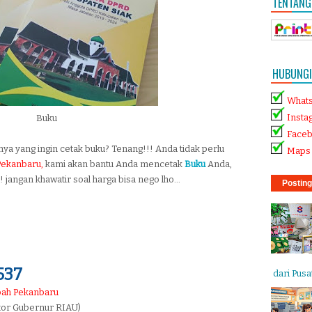
TENTANG
HUBUNGI 
What
Insta
Buku
Face
nnya yang ingin cetak buku? Tenang!!! Anda tidak perlu
Maps 
Pekanbaru,
kami akan bantu Anda mencetak
Buku
Anda,
jangan khawatir soal harga bisa nego lho...
Posting
537
dari Pusat
obah Pekanbaru
ntor Gubernur RIAU)