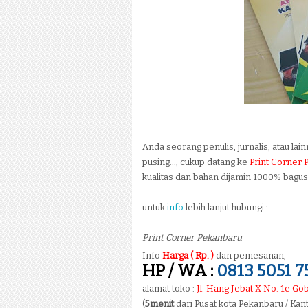
Anda seorang penulis, jurnalis, atau lai
pusing..., cukup datang ke
Print Corner 
kualitas dan bahan dijamin 1000% bagus! 
untuk
info
lebih lanjut hubungi :
Print Corner Pekanbaru
Info
Harga ( Rp. )
dan pemesanan,
HP / WA :
0813 5051 7
alamat toko :
Jl. Hang Jebat X No. 1e G
(
5menit
dari Pusat kota Pekanbaru / Ka