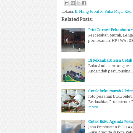
Lokasi:
Jl. Hang Jebat X, Suka Maju, Kec.
Related Posts:
PrintCorner Pekanbaru ~
Percetakan Murah, Lengk
pemesanan, HP / WA : 081
Di Pekanbaru Bisa Cetak
Buku Anda seorang penulis
Anda tidak perlu pusing.
Cetak Buku murah ? Prin
foto pesanan buku bulet
Berkualitas Printcorner
More
Cetak Buku Agenda Pek
Jasa Pembuatan Buku Ag
Buku Agenda di kota Pe