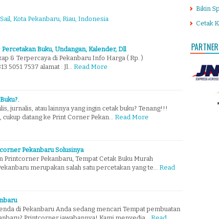
Bikin S
 Sail, Kota Pekanbaru, Riau, Indonesia
Cetak K
PARTNER
 Percetakan Buku, Undangan, Kalender, Dll
ap & Terpercaya di Pekanbaru Info Harga ( Rp. )
3 5051 7537 alamat : Jl…
Read More
 Buku?.
, jurnalis, atau lainnya yang ingin cetak buku? Tenang!!!
.., cukup datang ke Print Corner Pekan…
Read More
tcorner Pekanbaru Solusinya
in Printcorner Pekanbaru, Tempat Cetak Buku Murah
 Pekanbaru merupakan salah satu percetakan yang te…
Read
anbaru
enda di Pekanbaru Anda sedang mencari Tempat pembuatan
kanbaru? Printcorner jawabannya! Kami menyedia…
Read