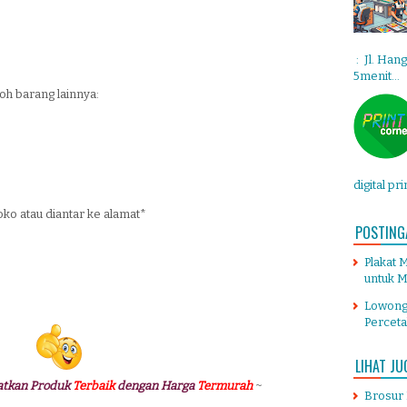
: Jl. Han
5menit...
oh barang lainnya:
digital pr
toko atau diantar ke alamat*
POSTING
Plakat 
untuk M
Lowong
Percet
LIHAT JU
atkan Produk
Terbaik
dengan Harga
Termurah
~
Brosur