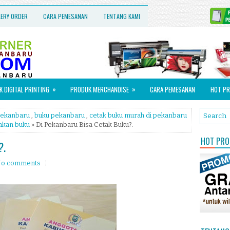
LERY ORDER
CARA PEMESANAN
TENTANG KAMI
»
»
 DIGITAL PRINTING
PRODUK MERCHANDISE
CARA PEMESANAN
HOT PR
pekanbaru
,
buku pekanbaru
,
cetak buku murah di pekanbaru
akan buku
» Di Pekanbaru Bisa Cetak Buku?.
HOT PROM
?.
o comments