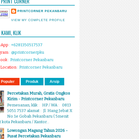
 PRINT CORNER
PRINTCORNER PEKANBARU
VIEW MY COMPLETE PROFILE
KAMI, KLIK
sApp
:
+6281350517537
gram
:
@printcornerpku
book
:
Printcorner Pekanbaru
Location
:
Printcorner Pekanbaru
 Populer
Produk
Arsip
Percetakan Murah, Gratis Ongkos
Kirim - Printcorner Pekanbaru
Pemesanan, klik : HP / WA : 0813
5051 7537 alamat : Jl. Hang Jebat X
No.1e Gobah Pekanbaru ( 5menit
 kota Pekanbaru / Kantor...
Lowongan Magang Tahun 2026 -
Pusat Percetakan Pekanbaru