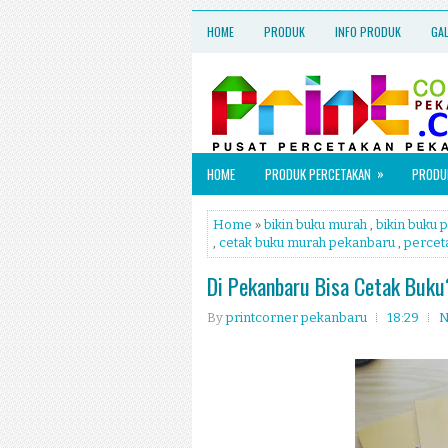
HOME
PRODUK
INFO PRODUK
GA
»
HOME
PRODUK PERCETAKAN
PRODUK
Home
»
bikin buku murah
,
bikin buku 
,
cetak buku murah pekanbaru
,
percet
Di Pekanbaru Bisa Cetak Buku
By
printcorner pekanbaru
18:29
N