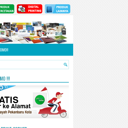
OMO!!
O !!!