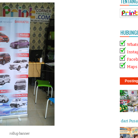
TENTANG
HUBUNGI 
What
Insta
Face
Maps 
Posting
dari Pusat
rollup banner