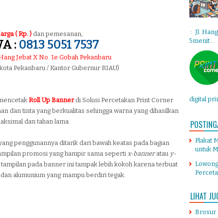
: Jl. Han
arga ( Rp. )
dan pemesanan,
5menit...
A :
0813 5051 7537
. Hang Jebat X No. 1e Gobah Pekanbaru
 kota Pekanbaru / Kantor Gubernur RIAU)
digital pr
 mencetak
Roll Up Banner
di Solusi Percetakan Print Corner
n dan tinta yang berkualitas sehingga warna yang dihasilkan
aksimal dan tahan lama.
POSTING
Plakat 
 yang penggunannya ditarik dari bawah keatas pada bagian
untuk M
tampilan promosi yang hampir sama seperti
x-banner
atau
y-
Lowong
ampilan pada banner ini tampak lebih kokoh karena terbuat
Percet
s dan alumunium yang mampu berdiri tegak.
LIHAT JU
Brosur