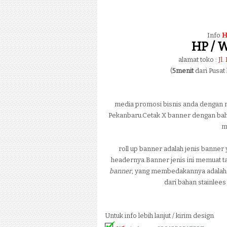
Info
H
HP / W
alamat toko :
Jl
(
5menit
dari Pusat
media promosi bisnis anda dengan
Pekanbaru.Cetak X banner dengan baha
m
roll up banner adalah jenis banner
headernya.Banner jenis ini memuat 
banner
, yang membedakannya adalah t
dari bahan stainlee
Untuk info lebih lanjut / kirim design