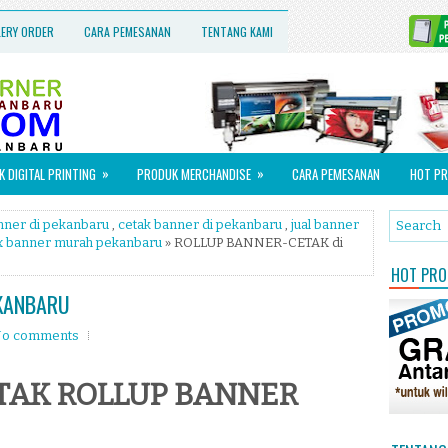
LERY ORDER
CARA PEMESANAN
TENTANG KAMI
»
»
 DIGITAL PRINTING
PRODUK MERCHANDISE
CARA PEMESANAN
HOT PR
anner di pekanbaru
,
cetak banner di pekanbaru
,
jual banner
x banner murah pekanbaru
» ROLLUP BANNER-CETAK di
HOT PROM
EKANBARU
o comments
TAK ROLLUP BANNER