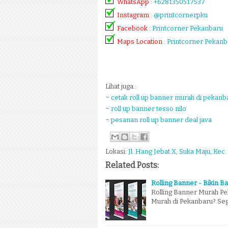
WhatsApp
:
+6281350517537
Instagram
:
@printcornerpku
Facebook
:
Printcorner Pekanbaru
Maps Location
:
Printcorner Pekanb
Lihat juga :
~
cetak roll up banner murah di pekanb
~
roll up banner tesso nilo
~
pesanan roll up banner deal java
Lokasi:
Jl. Hang Jebat X, Suka Maju, Kec.
Related Posts:
Rolling Banner - Bikin B
Rolling Banner Murah P
Murah di Pekanbaru? Se