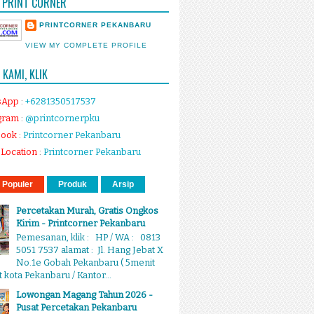
 PRINT CORNER
PRINTCORNER PEKANBARU
VIEW MY COMPLETE PROFILE
KAMI, KLIK
sApp
:
+6281350517537
gram
:
@printcornerpku
book
:
Printcorner Pekanbaru
Location
:
Printcorner Pekanbaru
 Populer
Produk
Arsip
Percetakan Murah, Gratis Ongkos
Kirim - Printcorner Pekanbaru
Pemesanan, klik : HP / WA : 0813
5051 7537 alamat : Jl. Hang Jebat X
No.1e Gobah Pekanbaru ( 5menit
 kota Pekanbaru / Kantor...
Lowongan Magang Tahun 2026 -
Pusat Percetakan Pekanbaru