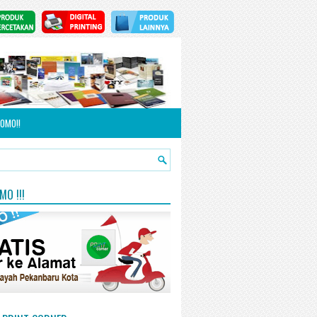
OMO!!
O !!!