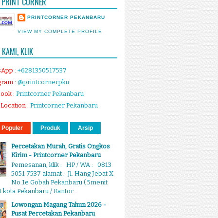
 PRINT CORNER
PRINTCORNER PEKANBARU
VIEW MY COMPLETE PROFILE
KAMI, KLIK
sApp
:
+6281350517537
gram
:
@printcornerpku
book
:
Printcorner Pekanbaru
Location
:
Printcorner Pekanbaru
 Populer
Produk
Arsip
Percetakan Murah, Gratis Ongkos
Kirim - Printcorner Pekanbaru
Pemesanan, klik : HP / WA : 0813
5051 7537 alamat : Jl. Hang Jebat X
No.1e Gobah Pekanbaru ( 5menit
 kota Pekanbaru / Kantor...
Lowongan Magang Tahun 2026 -
Pusat Percetakan Pekanbaru