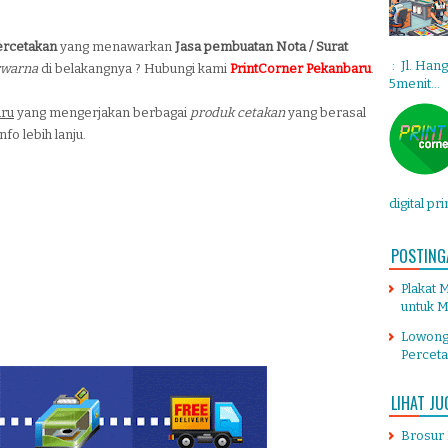
ercetakan
yang menawarkan
Jasa pembuatan Nota / Surat
: Jl. Han
rwarna
di belakangnya ? Hubungi kami
PrintCorner Pekanbaru
.
5menit...
aru
yang mengerjakan berbagai
produk cetakan
yang berasal
fo lebih lanju.
digital pr
POSTING
Plakat 
untuk M
Lowong
Percet
LIHAT JU
Brosur