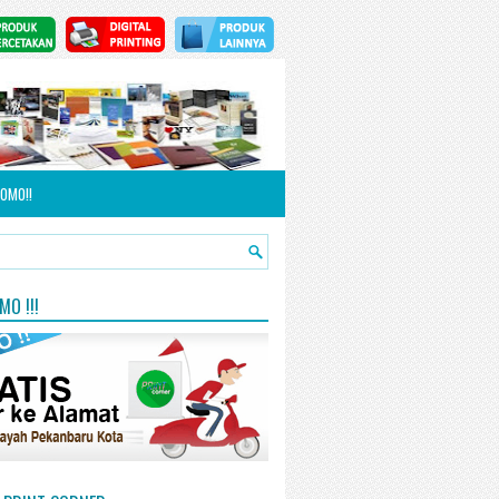
OMO!!
O !!!