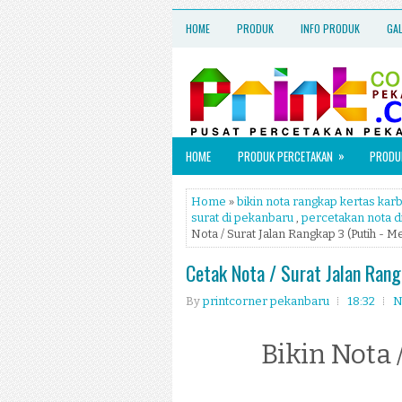
HOME
PRODUK
INFO PRODUK
GA
»
HOME
PRODUK PERCETAKAN
PRODUK
Home
»
bikin nota rangkap kertas kar
surat di pekanbaru
,
percetakan nota d
Nota / Surat Jalan Rangkap 3 (Putih - Me
Cetak Nota / Surat Jalan Rang
By
printcorner pekanbaru
18:32
N
Bikin Nota 