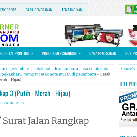
LERY ORDER
CARA PEMESANAN
TENTANG KAMI
»
»
 DIGITAL PRINTING
PRODUK MERCHANDISE
CARA PEMESANAN
HOT PR
bon di pekanbaru
,
cetak nota di pekanbaru
,
jasa cetak nota
i pekanbaru
,
tempat cetak nota murah di pekanbaru
» Cetak
rah - Hijau)
HOT PROM
kap 3 (Putih - Merah - Hijau)
o comments
/ Surat Jalan Rangkap