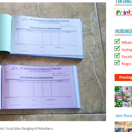
TENTANG
HUBUNGI 
What
Insta
Face
Maps 
Posting
dari Pusat
ta / Surat Jalan Rangkap di Pekanbaru