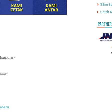
Bikin S
Cetak K
PARTNER
Pekanbaru ~
lamat
anbaru